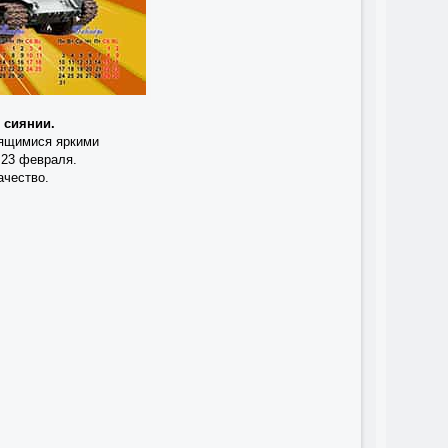
 сиянии.
дящимися яркими
 23 февраля.
ачество.