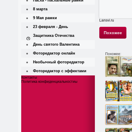
Пасха - пасхальные рамки
8 марта
9 Мая рамки
Lansvi.ru
23 февраля - День
Похожее
Защитника Отечества
День святого Валентина
Фоторедактор онлайн
Похожее:
Необычный фоторедактор
Фоторедактор с эффектами
Контакты
Политика конфиденциальностиы