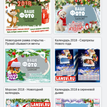
С Новым 2018 годом - Рамка
Новогодняя открытка 2018 с
открытка - вставить фото
рамкой для фото - Улыбаемся
Новогодняя рамка открытка -
Календарь 2018 - Сюрпризы
Пускай сбываются мечты
Нового года
Календарь 2018 - Сюрпризы
Новогодняя рамка открытка -
Нового года
Пускай сбываются мечты
Морозко 2018 - Новогодний
Календарь 2018 в сиреневой
календарь
дымке