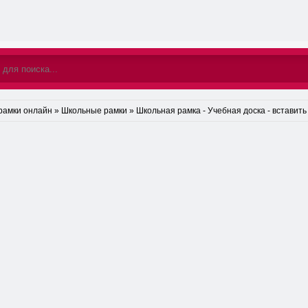
рамки онлайн
»
Школьные рамки
» Школьная рамка - Учебная доска - вставит