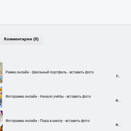
Комментарии (0)
Рамка онлайн - Школьный портфель - вставить фото
Р...
Фоторамка онлайн - Начало учёбы - вставить фото
Ф...
Фоторамка онлайн - Пора в школу - вставить фото
Ф...