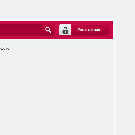
Регистрация
ь фото