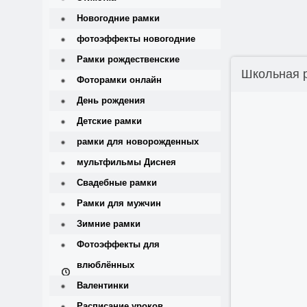
Новогодние рамки
фотоэффекты новогодние
Рамки рождественские
Школьная р
Фоторамки онлайн
День рождения
Детские рамки
рамки для новорожденных
мультфильмы Диснея
Свадебные рамки
Рамки для мужчин
Зимние рамки
Фотоэффекты для
влюблённых
Валентинки
Расписание уроков