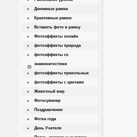
Денежные рамки
Креативные рамки
Вставить фото в рамку
Фотоэффекты онлайн
фотоэффекты природа
фотоэффекты со
знаменитостями
фотоэффекты прикольные
фотоэффекты с цветами
Животный мир
Фотосувенир
Поздравления
Фотка года
День Учителя