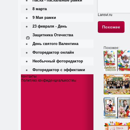
Пасха - пасхальные рамки
8 марта
Lansvi.ru
9 Мая рамки
23 февраля - День
Похожее
Защитника Отечества
День святого Валентина
Похожее:
Фоторедактор онлайн
Необычный фоторедактор
Фоторедактор с эффектами
Контакты
Политика конфиденциальностиы