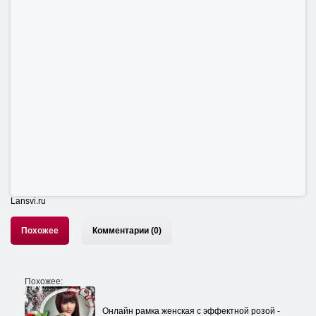
Lansvi.ru
Похожее
Комментарии (0)
Похожее:
Онлайн рамка женская с эффектной розой -