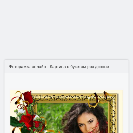
Фоторамка онлайн - Картина с букетом роз дивных