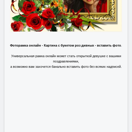
Фоторамка онлайн - Картина с букетом роз дивных - вставить фото
.
Универсальная рамка онлайн может стать открыткой девушке с вашими
поздравлениями,
а возможно вам захочется банально вставить фото без всяких надписей.