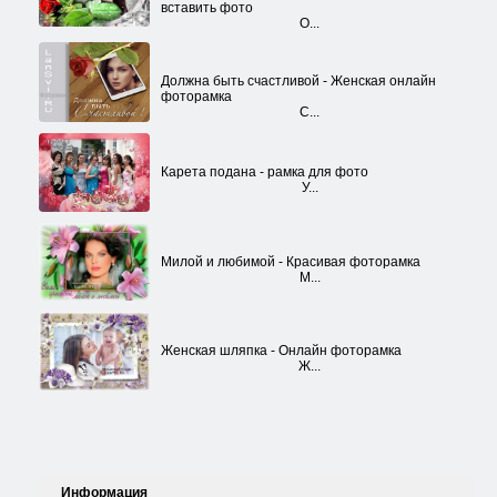
вставить фото
О...
Должна быть счастливой - Женская онлайн
фоторамка
С...
Карета подана - рамка для фото
У...
Милой и любимой - Красивая фоторамка
М...
Женская шляпка - Онлайн фоторамка
Ж...
Информация