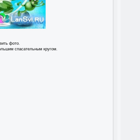
вить фото.
ольшим спасательным кругом.