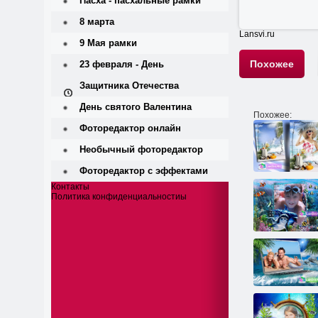
Пасха - пасхальные рамки
8 марта
Lansvi.ru
9 Мая рамки
Похожее
23 февраля - День
Защитника Отечества
День святого Валентина
Похожее:
Фоторедактор онлайн
Необычный фоторедактор
Фоторедактор с эффектами
Контакты
Политика конфиденциальностиы