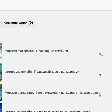
Комментарии (0)
Морская фоторамка - Прохладные коктейли
М...
Фоторамка онлайн - Подводный кадр с дельфинами
Ф...
Морская рамка в ноутбуке в окружении дельфинов - вставить фото
М...
Фоторамка онлайн - Подводные сокровища - вставить фото