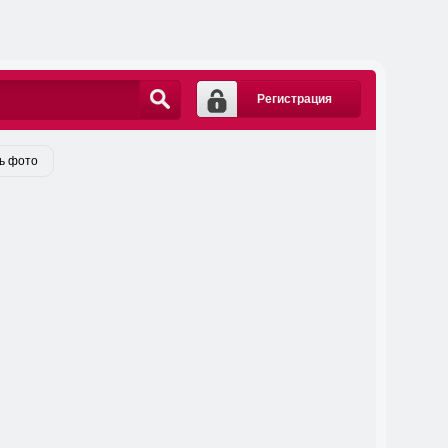
Регистрация
ть фото