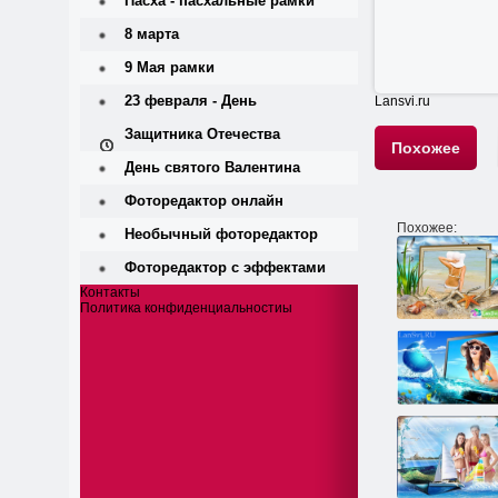
Пасха - пасхальные рамки
8 марта
9 Мая рамки
23 февраля - День
Lansvi.ru
Защитника Отечества
Похожее
День святого Валентина
Фоторедактор онлайн
Похожее:
Необычный фоторедактор
Фоторедактор с эффектами
Контакты
Политика конфиденциальностиы