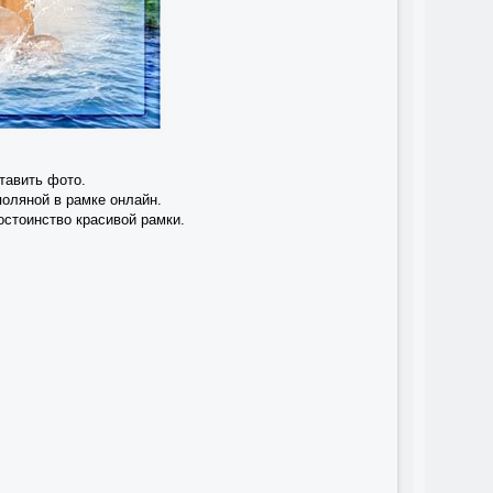
ставить фото.
оляной в рамке онлайн.
стоинство красивой рамки.