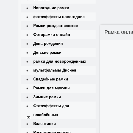
Новогодние рамки
фотоэффекты новогодние
Рамки рождественские
Рамка онла
Фоторамки онлайн
День рождения
Детские рамки
рамки для новорожденных
мультфильмы Диснея
Свадебные рамки
Рамки для мужчин
Зимние рамки
Фотоэффекты для
влюблённых
Валентинки
Расписание уроков