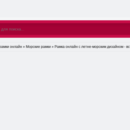
рамки онлайн
»
Морские рамки
» Рамка онлайн с летне-морским дизайном - в