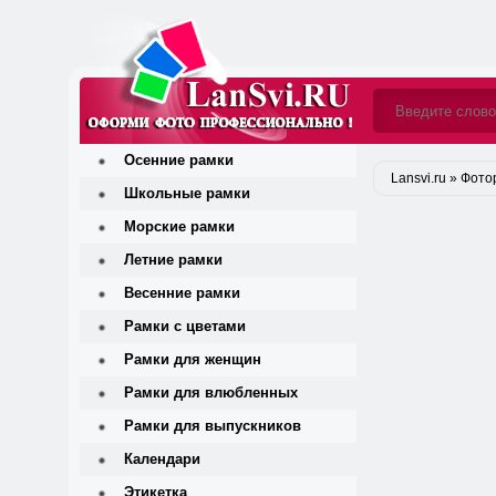
Осенние рамки
Lansvi.ru
»
Фото
Школьные рамки
Морские рамки
Летние рамки
Весенние рамки
Рамки с цветами
Рамки для женщин
Рамки для влюбленных
Рамки для выпускников
Календари
Этикетка