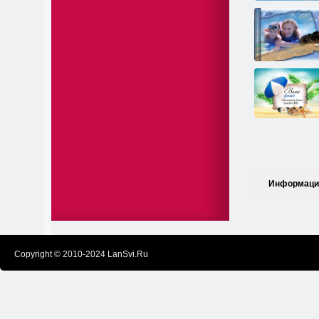
Информаци
Copyright © 2010-2024 LanSvi.Ru